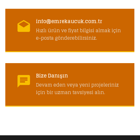
info@emrekaucuk.com.tr
Hızlı ürün ve fiyat bilgisi almak için
e-posta gönderebilirsiniz.
Bize Danışın
Devam eden veya yeni projeleriniz
için bir uzman tavsiyesi alın.